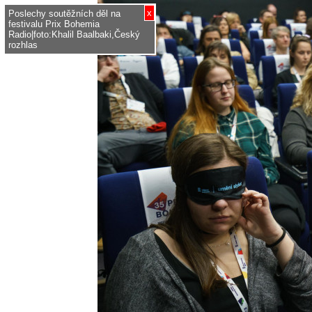
x
Poslechy soutěžních děl na
festivalu Prix Bohemia
Radio|foto:Khalil Baalbaki,Český
rozhlas