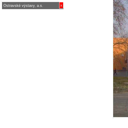
x
Ostravské výstavy, a.s.