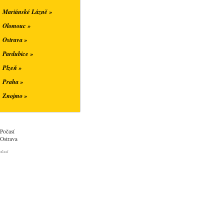
Mariánské Lázně »
Olomouc »
Ostrava »
Pardubice »
Plzeň »
Praha »
Znojmo »
Počasí
Ostrava
očasí