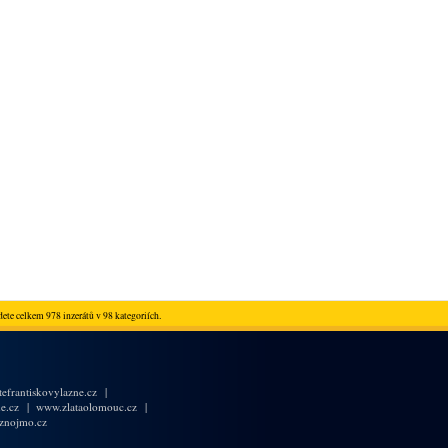
ete celkem 978 inzerátů v 98 kategoriích.
efrantiskovylazne.cz
|
e.cz
|
www.zlataolomouc.cz
|
znojmo.cz