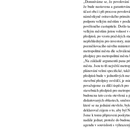
„Domníváme se, že povolování st
že bude nastavena a garantována
účast obcí i při procesu povolov
náměstkyně ostravského primáto
podporu velkým městům v posílení
pověřeného zastupitele. Došlo t
velkým městům jistou volnost v 
předpisů, po vzoru pražských st
nepřehledným pro investory, min
pozměňovacího návrhu ministerst
metropolitní města dle schválené 
předpisy pro metropolitní města 
„Na základě argumentů pana prim
města. Jsou to tři největší metr
plánování velmi specifické, takž
předpisů bude v jednotlivých met
stavební předpisy osvědčí, je min
považujeme za dílčí úspěch pro v
stavebních předpisů pro metropol
budoucna tato cesta otevřená a 
diskutovaných oblastech, směre
které se na jednání otevřelo, by
deklaroval zájem o to, aby byl N
Jsme k tomu připraveni poskytn
nadále jednat, protože do budou
agendu v souvislosti s vyhrazený