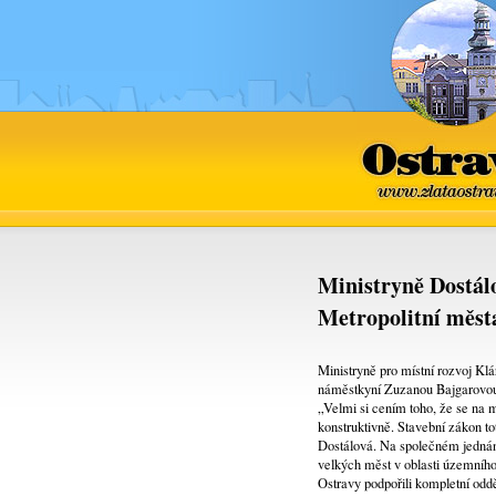
Ostrava
www.zlataostra
Ministryně Dostál
Metropolitní města
Ministryně pro místní rozvoj K
náměstkyní Zuzanou Bajgarovo
„Velmi si cením toho, že se na 
konstruktivně. Stavební zákon to
Dostálová. Na společném jednán
velkých měst v oblasti územního
Ostravy podpořili kompletní oddě