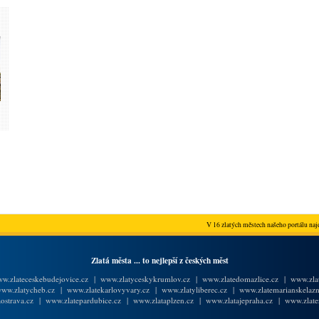
V 16 zlatých městech našeho portálu najd
Zlatá města ... to nejlepší z českých měst
w.zlateceskebudejovice.cz
|
www.zlatyceskykrumlov.cz
|
www.zlatedomazlice.cz
|
www.zlat
ww.zlatycheb.cz
|
www.zlatekarlovyvary.cz
|
www.zlatyliberec.cz
|
www.zlatemarianskelazn
ostrava.cz
|
www.zlatepardubice.cz
|
www.zlataplzen.cz
|
www.zlatajepraha.cz
|
www.zlate