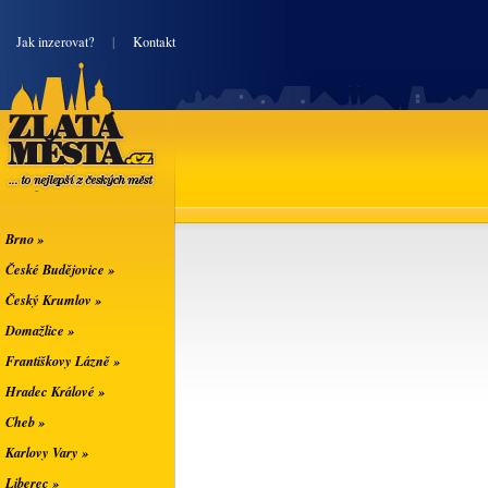
|
Jak inzerovat?
|
Kontakt
Zlatá města
... to nejlepší z
českých měst
Brno »
České Budějovice »
Český Krumlov »
Domažlice »
Františkovy Lázně »
Hradec Králové »
Cheb »
Karlovy Vary »
Liberec »