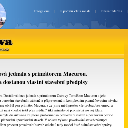
Fotogalerie
|
O portálu Zlatá města
|
Inzerát zdarma
va.cz
ová jednala s primátorem Macurou.
 dostanou vlastní stavební předpisy
lára Dostálová dnes jednala s primátorem Ostravy Tomášem Macurou a jeho
u o novém stavebním zákoně a připravovaném komplexním pozměňovacím návrhu.
mne obrátil pan primátor Macura, a že jsme měli prostor vše probrat bez emocí a
tiž není vhodné řešit přes média,“ říká ministryně pro místní rozvoj Klára
í byla diskutována zejména problematika povolování staveb a posilování pozice
 plánování i povolování staveb. V oblasti výkonu povolování staveb zástupci
lení procesu povolování staveb od obcí, tedy model čisté státní stavební správy.