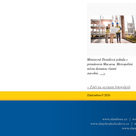
Ministryně Dostálová jednala s
primátorem Macurou. Metropolitní
města dostanou vlastní
stavební...
...>
« Zpět na seznam fotogalerií
Zlatá města © 2026
www.zlatebrno.cz
|
ww
www.zlatyhradeckralove.cz
|
w
www.zlata