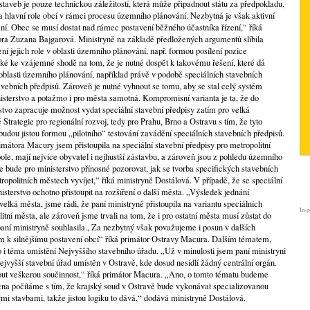
aveb je pouze technickou záležitostí, která může připadnout státu za předpokladu,
 hlavní role obcí v rámci procesu územního plánování. Nezbytná je však aktivní
ání. Obec se musí dostat nad rámec postavení běžného účastníka řízení,“ říká
ra Zuzana Bajgarová. Ministryně na základě předložených argumentů slíbila
 jejich role v oblasti územního plánování, např. formou posílení pozice
aké ke vzájemné shodě na tom, že je nutné dospět k takovému řešení, které dá
oblasti územního plánování, například právě v podobě speciálních stavebních
avebních předpisů. Zároveň je nutné vyhnout se tomu, aby se stal celý systém
isterstvo a potažmo i pro města samotná. Kompromisní varianta je ta, že do
vo zapracuje možnost vydat speciální stavební předpisy zatím pro velká
Strategie pro regionální rozvoj, tedy pro Prahu, Brno a Ostravu s tím, že tyto
budou jistou formou „pilotního“ testování zavádění speciálních stavebních předpisů.
átora Macury jsem přistoupila na speciální stavební předpisy pro metropolitní
opole, mají nejvíce obyvatel i nejhustší zástavbu, a zároveň jsou z pohledu územního
e bude pro ministerstvo přínosné pozorovat, jak se tvorba specifických stavebních
ropolitních městech vyvíjet,“ říká ministryně Dostálová. V případě, že se speciální
isterstvo ochotno přistoupit na rozšíření o další města. „Výsledek jednání
elká města, jsme rádi, že paní ministryně přistoupila na variantu speciálních
In-p
itní města, ale zároveň jsme trvali na tom, že i pro ostatní města musí zůstat do
paní ministryně souhlasila., Za nezbytný však považujeme i posun v dalších
m k silnějšímu postavení obcí“ říká primátor Ostravy Macura. Dalším tématem,
lo i téma umístění Nejvyššího stavebního úřadu. „Už v minulosti jsem paní ministryni
ejvyšší stavební úřad umístěn v Ostravě, kde dosud nesídlí žádný centrální orgán.
out veškerou součinnost,“ říká primátor Macura. „Ano, o tomto tématu budeme
cna počítáme s tím, že krajský soud v Ostravě bude vykonávat specializovanou
mi stavbami, takže jistou logiku to dává,“ dodává ministryně Dostálová.