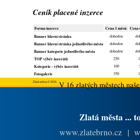
Ceník placené inzerce
Forma inzerce
Cena 1 měsíc
Cena 
Banner hlavní stránka
dohodou
do
Banner hlavní stránka jednotlivého města
dohodou
do
Banner kategorie jednotlivého města
dohodou
do
TOP výběr inzerátů
250
1
Kategorie - výběr inzerátů
100
Fotogalerie
350
1
Zlatá města © 2026
V 16 zlatých městech našeh
Zlatá města ... t
www.zlatebrno.cz
|
w