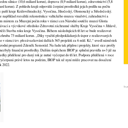
dou silnice (10,6 miliard korun), doprava (8,9 miliard korun), zdravotnictví (5,8
iard korun). Z pohledu krajů odpovídá čerpání prostředků jejich podílu na počtu
ny patří kraje Královéhradecký, Vysočina, Jihočeský, Olomoucký a Středočeský.
e například rozsáhlá rekonstrukce valtického muzea vinařství, zahradnictví a
etím místem za Muzejní počin roku v rámci cen Národní soutěže muzeí Gloria
vací a výcvikové středisko Zdravotní záchranné služby Kraje Vysočina v Jihlavě,
utěži Stavba roku kraje Vysočina. Během následujících tří let se bude realizovat
 za zhruba 73 miliard korun. „Díky využití předpokládaných úspor z realizovaných
o v rámci tzv. přezávazkování dalších 365 projektů za 6 mld. Kč,“ uvedl náměstek
árodní programů Zdeněk Semorád. Na řadu tak přijdou i projekty, které sice prošly
ezbyly finanční prostředky. Dalším úspěchem IROP je splnění pravidla n+3 již na
ředky přidělené pro daný rok je nutné vyčerpat do tří let. Podpora přidělená v roce
 vyčerpaná právě letos na podzim, IROP tak už nyní může pracovat na dosažení
ok 2022.
In-p