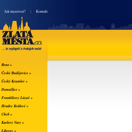
|
Jak inzerovat?
|
Kontakt
Zlatá města
... to nejlepší z
českých měst
Brno »
České Budějovice »
Český Krumlov »
Domažlice »
Františkovy Lázně »
Hradec Králové »
Cheb »
Karlovy Vary »
Liberec »