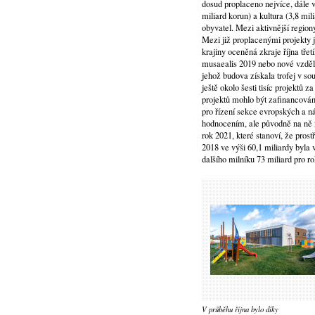
dosud proplaceno nejvíce, dále ve
miliard korun) a kultura (3,8 mil
obyvatel. Mezi aktivnější regio
Mezi již proplacenými projekty j
krajiny oceněná zkraje října tř
musaealis 2019 nebo nové vzdělá
jehož budova získala trofej v so
ještě okolo šesti tisíc projektů
projektů mohlo být zafinancován
pro řízení sekce evropských a n
hodnocením, ale původně na ně n
rok 2021, které stanoví, že prost
2018 ve výši 60,1 miliardy byla
dalšího milníku 73 miliard pro r
V průběhu října bylo díky