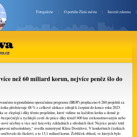
Fotogalerie
|
O portálu Zlatá města
|
Inzerát zdarma
va.cz
 více než 60 miliard korun, nejvíce peněz šlo do
grovanému regionálnímu operačnímu programu (IROP) proplaceno 6 260 projektů za
 částka představuje 48 % z celkové alokace zdrojů k čerpání do konce roku 2023.
a se zlepšují i díky těmto projektům, které vidíme na každém kroku a denně je
 bezpečnější a rychlejší cestě do práce díky téměř 600 km zrekonstruovaným nebo
ové učebny u více než tisícovky základních a středních škol. Nejvíce peněz totiž
pravní infrastruktury,“ uvedla ministryně Klára Dostálová. V konkrétních částkách
měřovalo do školství, a to 13,1 miliard korun. Žebříček oblastí, ve kterých bylo