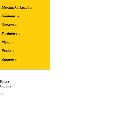
Mariánské Lázně »
Olomouc »
Ostrava »
Pardubice »
Plzeň »
Praha »
Znojmo »
Počasí
Ostrava
očasí