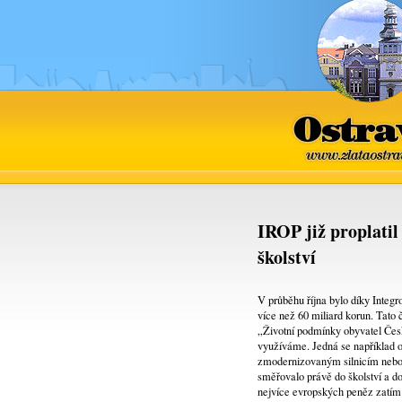
Ostrava
www.zlataostra
IROP již proplatil
školství
V průběhu října bylo díky Inte
více než 60 miliard korun. Tato
„Životní podmínky obyvatel Česk
využíváme. Jedná se například o
zmodernizovaným silnicím nebo n
směřovalo právě do školství a do
nejvíce evropských peněz zatím s