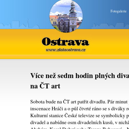
Fotogalerie
Ostrava
www.zlataostrava.cz
Více než sedm hodin plných divad
na ČT art
Sobota bude na ČT art patřit divadlu. Pár minu
inscenace Hráči a o půl čtvrté ráno se s diváky
Kulturní stanice České televize se symbolicky p
divadel a nabídne osm divadelních kusů, v nichž