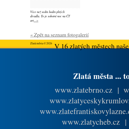
Více než sedm hodin plných
divadla. To je sobotní noc na ČT
art
...>
« Zpět na seznam fotogalerií
Zlatá města © 2026
V 16 zlatých městech našeh
Zlatá města ... t
www.zlatebrno.cz
|
w
www.zlatyceskykrumlov
www.zlatefrantiskovylazne.
www.zlatycheb.cz