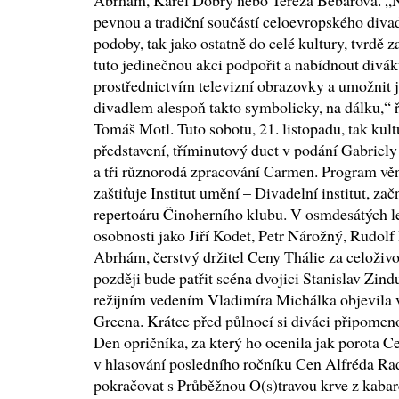
Abrhám, Karel Dobrý nebo Tereza Bebarová. „No
pevnou a tradiční součástí celoevropského divade
podoby, tak jako ostatně do celé kultury, tvrdě
tuto jedinečnou akci podpořit a nabídnout divá
prostřednictvím televizní obrazovky a umožnit ji
divadlem alespoň takto symbolicky, na dálku,“ ř
Tomáš Motl. Tuto sobotu, 21. listopadu, tak kult
představení, tříminutový duet v podání Gabriel
a tři různorodá zpracování Carmen. Program vě
zaštiťuje Institut umění – Divadelní institut, za
repertoáru Činoherního klubu. V osmdesátých let
osobnosti jako Jiří Kodet, Petr Nárožný, Rudol
Abrhám, čerstvý držitel Ceny Thálie za celoživo
později bude patřit scéna dvojici Stanislav Zin
režijním vedením Vladimíra Michálka objevila 
Greena. Krátce před půlnocí si diváci připome
Den opričníka, za který ho ocenila jak porota Ce
v hlasování posledního ročníku Cen Alfréda R
pokračovat s Průběžnou O(s)travou krve z kaba