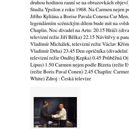
druhou hodinou ranní se na obrazovkách objeví 
Studia Ypsilon z roku 1968. Na Carmen nejen po
Jiřího Kyliána a Borise Pavala Conena Car Men, 
legendárním scénickým dílem bude mít na svěd
Chaplin. Noc divadel na Artu: 20.15 Hráči (div
televizní režie Jiří Bělka) 22.15 Návštěvy u pan
Vladimír Michálek, televizní režie Václav Kříst
Vladimír Drha) 23.45 Den opričníka (divadelní 
televizní režie Ondřej Kepka) 0.45 Průběžná O(
Lipus) 1.50 Carmen nejen podle Bizeta (režie 
(režie Boris Paval Conen) 2.45 Chaplin: Carmen
White) Zdroj : Česká televize