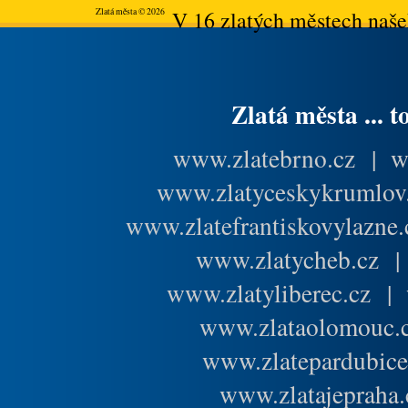
Zlatá města © 2026
V 16 zlatých městech našeh
Zlatá města ... t
www.zlatebrno.cz
|
w
www.zlatyceskykrumlov
www.zlatefrantiskovylazne.
www.zlatycheb.cz
www.zlatyliberec.cz
|
www.zlataolomouc.
www.zlatepardubice
www.zlatajepraha.