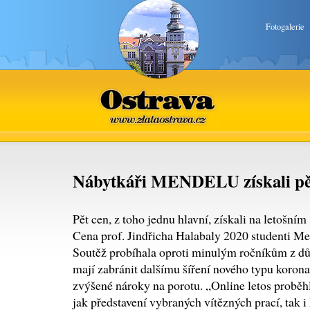
Fotogalerie
Ostrava
www.zlataostrava.cz
Nábytkáři MENDELU získali pě
Pět cen, z toho jednu hlavní, získali na letošní
Cena prof. Jindřicha Halabaly 2020 studenti Me
Soutěž probíhala oproti minulým ročníkům z dův
mají zabránit dalšímu šíření nového typu korona
zvýšené nároky na porotu. „Online letos proběh
jak představení vybraných vítězných prací, tak i