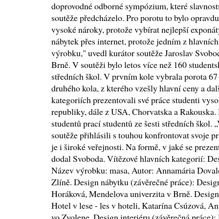
doprovodné odborné sympózium, které slavnost
soutěže předcházelo. Pro porotu to bylo opravdu s
vysoké nároky, protože vybírat nejlepší exponát
nábytek přes internet, protože jedním z hlavních 
výrobku," uvedl kurátor soutěže Jaroslav Svobo
Brně. V soutěži bylo letos více než 160 student
středních škol. V prvním kole vybrala porota 67 
druhého kola, z kterého vzešly hlavní ceny a dal
kategoriích prezentovali své práce studenti vys
republiky, dále z USA, Chorvatska a Rakouska. P
studentů prací studentů ze šesti středních škol. „
soutěže přihlásili s touhou konfrontovat svoje p
je i široké veřejnosti. Na formě, v jaké se preze
dodal Svoboda. Vítězové hlavních kategorií: De
Název výrobku: masa, Autor: Annamária Dovalo
Zlíně. Design nábytku (závěrečné práce): Desig
Horáková, Mendelova univerzita v Brně. Design i
Hotel v lese - les v hoteli, Katarína Csúzová, A
vo Zvolene. Design interiéru (závěrečná práce)