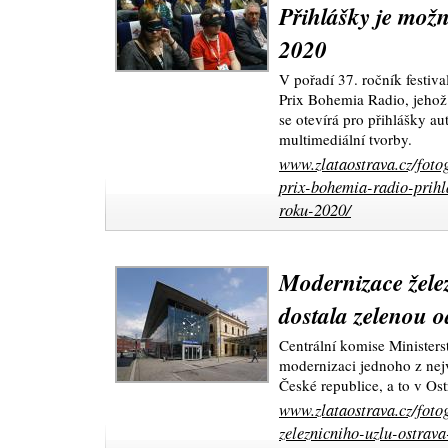
Přihlášky je možn
2020
V pořadí 37. ročník festiv
Prix Bohemia Radio, jehož
se otevírá pro přihlášky a
multimediální tvorby.
www.zlataostrava.cz/foto
prix-bohemia-radio-prihl
roku-2020/
Modernizace žele
dostala zelenou 
Centrální komise Ministers
modernizaci jednoho z nej
České republice, a to v Ost
www.zlataostrava.cz/foto
zeleznicniho-uzlu-ostrava