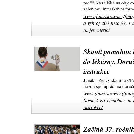
proč“, která láká na objevo
zábavnou interaktivní for
www.zlataostrava.cz/foto
a-vyhraj-200-tisic-8211-
uz-jen-mesic/
Skauti pomohou 
do lékárny. Doruč
instrukce
Junák – český skaut rozšiř
novou spolupráci na doruč
www.zlataostrava.cz/foto
lidem-kteri-nemohou-do-l
instrukce/
Začíná 37. roční