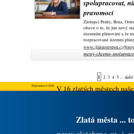
spolupracovat, ni
pravomoci
Zástupci Prahy, Brna, Ostra
obavu o to, že jim nový st
územním plánování a že n
rozpracované územní plán
www.zlataostrava.cz/fotog
mesty-chceme-spolupraco
1
2
3
4
5
...
další
Zlatá města © 2026
V 16 zlatých městech našeh
Zlatá města ... t
www.zlatebrno.cz
|
w