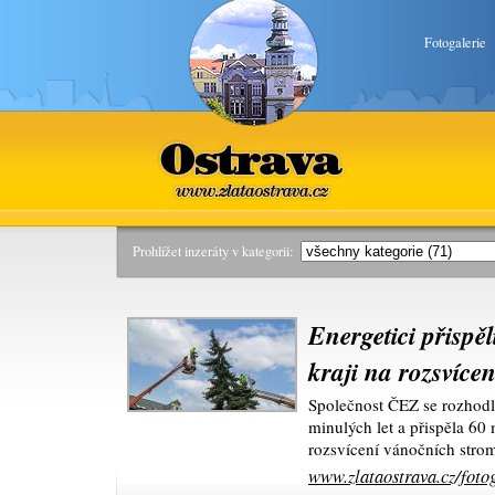
Fotogalerie
Ostrava
www.zlataostrava.cz
Prohlížet inzeráty v kategorii:
Energetici přispě
kraji na rozsvíce
Společnost ČEZ se rozhodl
minulých let a přispěla 60
rozsvícení vánočních stro
www.zlataostrava.cz/fotog