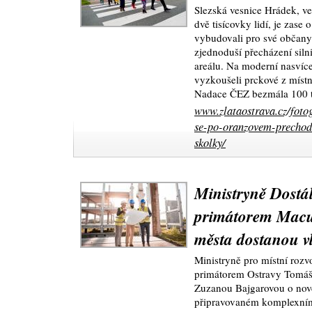
Slezská vesnice Hrádek, ve
dvě tisícovky lidí, je zase 
vybudovali pro své občany
zjednoduší přecházení sil
areálu. Na moderní nasvíce
vyzkoušeli prckové z místn
Nadace ČEZ bezmála 100 t
www.zlataostrava.cz/foto
se-po-oranzovem-prechodu
skolky/
Ministryně Dostál
primátorem Macu
města dostanou vl
Ministryně pro místní rozv
primátorem Ostravy Tomá
Zuzanou Bajgarovou o nov
připravovaném komplexní