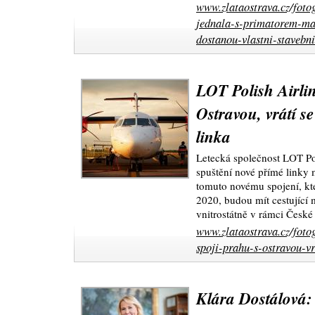
www.zlataostrava.cz/foto
jednala-s-primatorem-ma
dostanou-vlastni-stavebni
LOT Polish Airlin
Ostravou, vrátí se
linka
Letecká společnost LOT Po
spuštění nové přímé linky
tomuto novému spojení, kt
2020, budou mít cestující 
vnitrostátně v rámci České
www.zlataostrava.cz/fotog
spoji-prahu-s-ostravou-vr
Klára Dostálová: