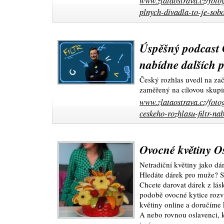
www.zlataostrava.cz/foto
plnych-divadla-to-je-sobo
Úspěšný podcast 
nabídne dalších p
Český rozhlas uvedl na začá
zaměřený na cílovou skupin
www.zlataostrava.cz/foto
ceskeho-rozhlasu-filtr-na
Ovocné květiny O
Netradiční květiny jako dá
Hledáte dárek pro muže? S
Chcete darovat dárek z lás
podobě ovocné kytice rozvá
květiny online a doručíme 
A nebo rovnou oslavenci,