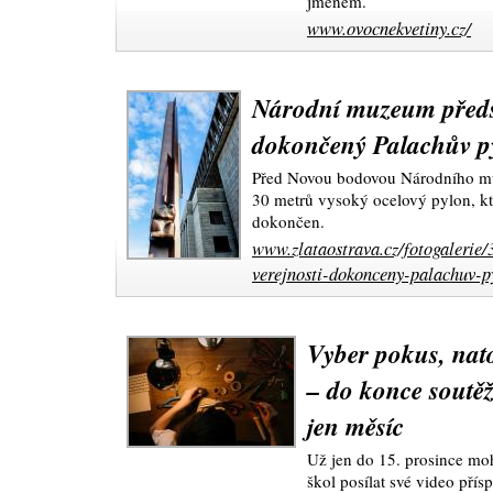
jménem.
www.ovocnekvetiny.cz/
Národní muzeum předst
dokončený Palachův p
Před Novou bodovou Národního muz
30 metrů vysoký ocelový pylon, kt
dokončen.
www.zlataostrava.cz/fotogalerie
verejnosti-dokonceny-palachuv-p
Vyber pokus, nato
– do konce soutě
jen měsíc
Už jen do 15. prosince moh
škol posílat své video pří