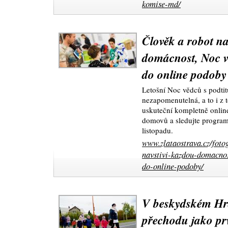
komise-md/
Člověk a robot na
domácnost, Noc vě
do online podoby
Letošní Noc vědců s podti
nezapomenutelná, a to i z 
uskuteční kompletně onlin
domovů a sledujte program,
listopadu.
www.zlataostrava.cz/foto
navstivi-kazdou-domacnos
do-online-podoby/
V beskydském Hr
přechodu jako prv