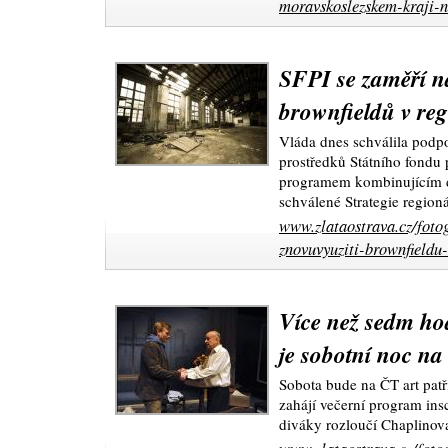
moravskoslezskem-kraji-n
SFPI se zaměří n
brownfieldů v re
Vláda dnes schválila podpo
prostředků Státního fondu p
programem kombinujícím do
schválené Strategie region
www.zlataostrava.cz/fotog
znovuvyuziti-brownfieldu
Více než sedm ho
je sobotní noc na
Sobota bude na ČT art patř
zahájí večerní program insc
diváky rozloučí Chaplino