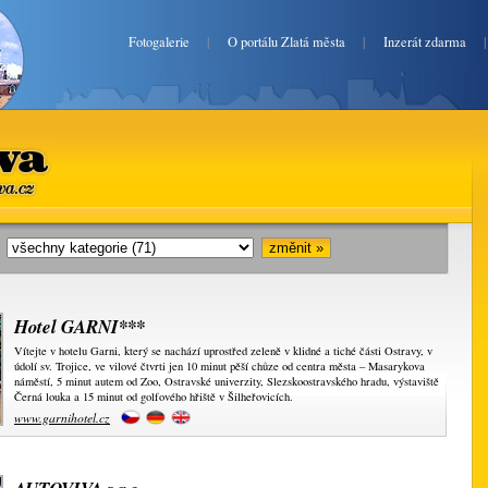
Fotogalerie
|
O portálu Zlatá města
|
Inzerát zdarma
va.cz
i:
Hotel GARNI***
Vítejte v hotelu Garni, který se nachází uprostřed zeleně v klidné a tiché části Ostravy, v
údolí sv. Trojice, ve vilové čtvrti jen 10 minut pěší chůze od centra města – Masarykova
náměstí, 5 minut autem od Zoo, Ostravské univerzity, Slezskoostravského hradu, výstaviště
Černá louka a 15 minut od gol­fového hřiště v Šil­heřovicích.
www.garnihotel.cz