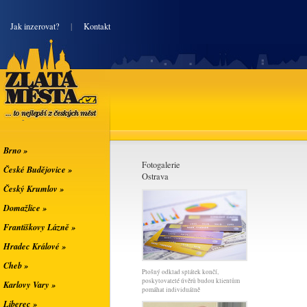
|
Jak inzerovat?
|
Kontakt
Zlatá města
... to nejlepší z
českých měst
Brno »
Fotogalerie
České Budějovice »
Ostrava
Český Krumlov »
Domažlice »
Františkovy Lázně »
Hradec Králové »
Cheb »
Plošný odklad splátek končí,
poskytovatelé úvěrů budou klientům
Karlovy Vary »
pomáhat individuálně
Liberec »