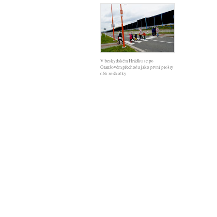
V beskydském Hrádku se po
Oranžovém přechodu jako první prošly
děti ze školky