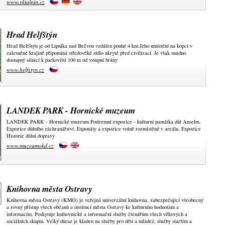
www.skialpin.cz
Hrad Helfštýn
Hrad Helfštýn je od Lipníka nad Bečvou vzdálen pouhé 4 km.Jeho umístění na kopci v
zalesněné krajině připomíná středověké sídlo ukryté před civilizací. Je však snadno
dostupný silnicí k parkovišti 100 m od vstupní brány
www.helfstyn.cz
LANDEK PARK - Hornické muzeum
LANDEK PARK - Hornické muzeum Podzemní expozice - kulturní památka důl Anselm.
Expozice důlního záchranářství. Exponáty a expozice volně rozmístěné v areálu. Expozice
Historie důlní dopravy
www.muzeumokd.cz
Knihovna města Ostravy
Knihovna města Ostravy (KMO) je veřejná univerzální knihovna, zabezpečující všeobecný
a rovný přístup všech občanů a institucí města Ostravy ke kulturním hodnotám a
informacím. Poskytuje knihovnické a informační služby čtenářům všech věkových a
sociálních skupin. Velký důraz je kladen na služby pro děti a mládež, služby starším a