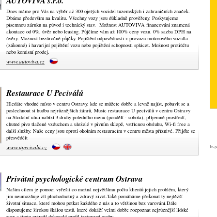
AUTOVIVA s.r.o.
Dnes máme pro Vás na výběr až 300 ojetých vozidel tuzemských i zahraničních značek.
Dbáme především na kvalitu. Všechny vozy jsou důkladně prověřeny. Poskytujeme
písemnou záruku na původ i technický stav. Možnost AUTOVIVA financování znamená
akontace od 0%, úvěr nebo leasing. Půjčíme vám až 100% ceny vozu. 0% sazba DPH na
úvěry. Možnost bezúročné půjčky. Pojištění odpovědnosti z provozu motorového vozidla
(zákonné) i havarijní pojištění vozu nebo pojištění schopnosti splácet. Možnost protiúčtu
nebo komisní prodej.
www.autoviva.cz
Restaurace U Peciválů
Hledáte vhodné místo v centru Ostravy, kde se můžete dobře a levně najíst, pobavit se a
poslechnout si hudbu nejrůznějších žánrů, Music restaurace U peciválů v centru Ostravy
na Stodolní ulici nabízí 3 druhy poledního menu (pondělí - sobota), příjemné prostředí,
chutné pivo tlačené vzduchem a uleželé v pivním sklepě, vstřícnou obsluhu, Wi-fi free a
další služby. Naše ceny jsou oproti okolním restauracím v centru města příznivé. Přijďte se
přesvědčit
www.upecivalu.cz
In-p
Privátní psychologické centrum Ostrava
Našim cílem je pomoci vyřešit co možná největšímu počtu klientů jejich problém, který
jim neumožňuje žít plnohodnotný a zdravý život.Také pomáháme překonat ty nejtěžší
životní situace, které mohou potkat každého z nás a to většinou bez varování.Dále
disponujeme širokou škálou testů, které dokáží velmi dobře rozpoznat nejrůznější lidské
rysy a tímto vytvoří dokonalý profil testované osoby.