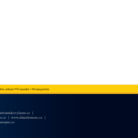
ete celkem 978 inzerátů v 98 kategoriích.
efrantiskovylazne.cz
|
e.cz
|
www.zlataolomouc.cz
|
znojmo.cz