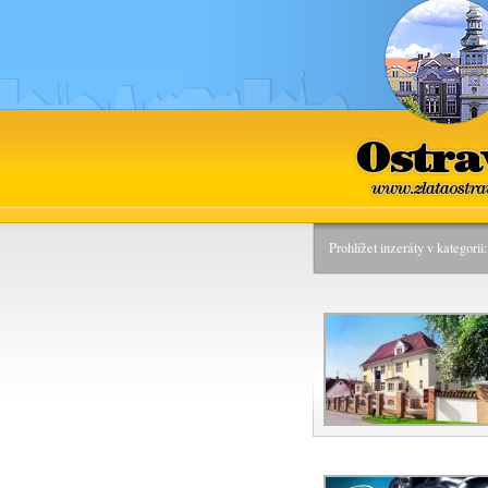
Ostrava
www.zlataostra
Prohlížet inzeráty v kategori