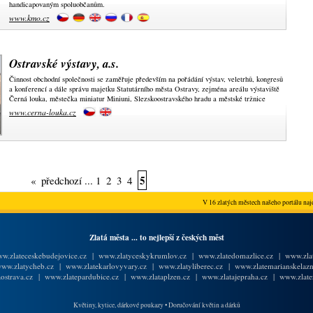
handicapovaným spoluobčanům.
www.kmo.cz
Ostravské výstavy, a.s.
Činnost obchodní společnosti se zaměřuje především na pořádání výstav, veletrhů, kongresů
a konferencí a dále správu majetku Statutárního města Ostravy, zejména areálu výstaviště
Černá louka, městečka miniatur Miniuni, Slezskoostravského hradu a městské tržnice
www.cerna-louka.cz
5
«
předchozí
...
1
2
3
4
V 16 zlatých městech našeho portálu najd
Zlatá města ... to nejlepší z českých měst
w.zlateceskebudejovice.cz
|
www.zlatyceskykrumlov.cz
|
www.zlatedomazlice.cz
|
www.zlat
ww.zlatycheb.cz
|
www.zlatekarlovyvary.cz
|
www.zlatyliberec.cz
|
www.zlatemarianskelazn
ostrava.cz
|
www.zlatepardubice.cz
|
www.zlataplzen.cz
|
www.zlatajepraha.cz
|
www.zlate
Květiny, kytice, dárkové poukazy
•
Doručování květin a dárků