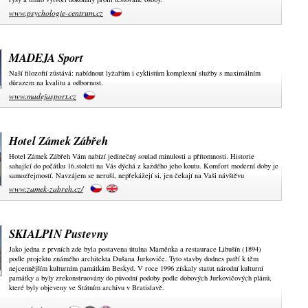
www.psychologie-centrum.cz
MADEJA Sport
Naší filozofií zůstává: nabídnout lyžařům i cyklistům komplexní služby s maximálním
důrazem na kvalitu a odbornost.
www.madejasport.cz
Hotel Zámek Zábřeh
Hotel Zámek Zábřeh Vám nabízí jedinečný soulad minulosti a přítomnosti. Historie
sahající do počátku 16.století na Vás dýchá z každého jeho koutu. Komfort moderní doby je
samozřejmostí. Navzájem se neruší, nepřekážejí si, jen čekají na Vaši návštěvu
www.zamek-zabreh.cz/
SKIALPIN Pustevny
Jako jedna z prvních zde byla postavena útulna Maměnka a restaurace Libušín (1894)
podle projektu známého architekta Dušana Jurkoviče. Tyto stavby dodnes patří k těm
nejcennějším kulturním památkám Beskyd. V roce 1996 získaly statut národní kulturní
památky a byly zrekonstruovány do původní podoby podle dobových Jurkovičových plánů,
které byly objeveny ve Státním archivu v Bratislavě.