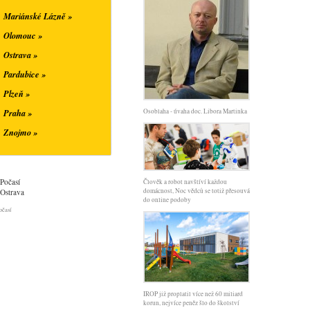
Mariánské Lázně »
Olomouc »
Ostrava »
Pardubice »
Plzeň »
Praha »
Osoblaha - úvaha doc. Libora Martinka
Znojmo »
Počasí
Člověk a robot navštíví každou
domácnost, Noc vědců se totiž přesouvá
Ostrava
do online podoby
očasí
IROP již proplatil více než 60 miliard
korun, nejvíce peněz šlo do školství