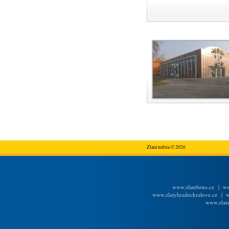
Zlatá města © 2026
www.zlatebrno.cz
|
ww
www.zlatyhradeckralove.cz
|
w
www.zlata