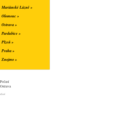
Mariánské Lázně »
Olomouc »
Ostrava »
Pardubice »
Plzeň »
Praha »
Znojmo »
Počasí
Ostrava
očasí