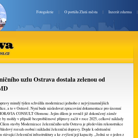
Fotogalerie
|
O portálu Zlatá města
|
Inzerát zdarma
va.cz
ničního uzlu Ostrava dostala zelenou od
 MD
opravy minulý týden schválila modernizaci jednoho z nejvýznamnějších
lice, a to v Ostravě. Nyní bude následovat zpracování dokumentace pro územní
ří MORAVIA CONSULT Olomouc. Jejím dílem je rovněž již dokončený záměr
e by mohly v případě bezproblémové přípravy začít v roce 2025, celkové náklady
. Cílem stavby Modernizace železničního uzlu Ostrava je především rekonstrukce
ýhledový rozsah osobní i nákladní železniční dopravy. Dojde k odstranění
stávající železniční infrastruktury a ke zvýšení její kapacity. „Jedná se o jeden z