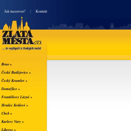
|
Jak inzerovat?
|
Kontakt
Zlatá města
... to nejlepší z
českých měst
Brno »
České Budějovice »
Český Krumlov »
Domažlice »
Františkovy Lázně »
Hradec Králové »
Cheb »
Karlovy Vary »
Liberec »