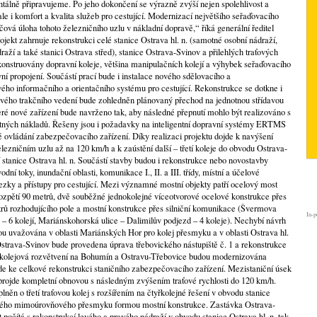
ntálně připravujeme. Po jeho dokončení se výrazně zvýší nejen spolehlivost a
le i komfort a kvalita služeb pro cestující. Modernizací největšího seřaďovacího
čová úloha tohoto železničního uzlu v nákladní dopravě,“ říká generální ředitel
ojekt zahrnuje rekonstrukci celé stanice Ostrava hl. n. (samotné osobní nádraží,
raží a také stanici Ostrava střed), stanice Ostrava-Svinov a přilehlých traťových
onstruovány dopravní koleje, většina manipulačních kolejí a výhybek seřaďovacího
ní propojení. Součástí prací bude i instalace nového sdělovacího a
ého informačního a orientačního systému pro cestující. Rekonstrukce se dotkne i
nového trakčního vedení bude zohledněn plánovaný přechod na jednotnou střídavou
ré nové zařízení bude navrženo tak, aby následné přepnutí mohlo být realizováno s
ných nákladů. Řešeny jsou i požadavky na inteligentní dopravní systémy ERTMS
ovládání zabezpečovacího zařízení. Díky realizaci projektu dojde k navýšení
elezničním uzlu až na 120 km/h a k zaústění další – třetí koleje do obvodu Ostrava-
 stanice Ostrava hl. n. Součástí stavby budou i rekonstrukce nebo novostavby
dní toky, inundační oblasti, komunikace I., II. a III. třídy, místní a účelové
zky a přístupy pro cestující. Mezi významné mostní objekty patří ocelový most
rozpětí 90 metrů, dvě souběžné jednokolejné víceotvorové ocelové konstrukce přes
trů rozhodujícího pole a mostní konstrukce přes silniční komunikace (Švermova
In-p
ce – 6 kolejí, Mariánskohorská ulice – Dalimilův podjezd – 4 koleje). Nechybí návrh
sou uvažována v oblasti Mariánských Hor pro kolej přesmyku a v oblasti Ostrava hl.
 Ostrava-Svinov bude provedena úprava třebovického nástupiště č. 1 a rekonstrukce
, kolejová rozvětvení na Bohumín a Ostravu-Třebovice budou modernizována
e ke celkové rekonstrukci staničního zabezpečovacího zařízení. Mezistaniční úsek
 projde kompletní obnovou s následným zvýšením traťové rychlosti do 120 km/h.
něn o třetí traťovou kolej s rozšířením na čtyřkolejné řešení v obvodu stanice
nového mimoúrovňového přesmyku formou mostní konstrukce. Zastávka Ostrava-
 počítá s rekonstrukcí levého a pravého nádraží v obvodu stanice Ostrava hl. n. tak,