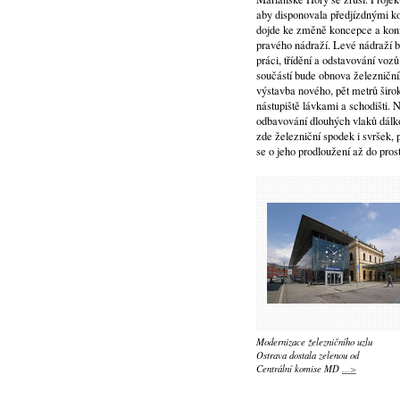
aby disponovala předjízdnými ko
dojde ke změně koncepce a konf
pravého nádraží. Levé nádraží b
práci, třídění a odstavování vozů
součástí bude obnova železniční
výstavba nového, pět metrů šir
nástupiště lávkami a schodišti. 
odbavování dlouhých vlaků dálko
zde železniční spodek i svršek,
se o jeho prodloužení až do pr
Modernizace železničního uzlu
Ostrava dostala zelenou od
Centrální komise MD
...>