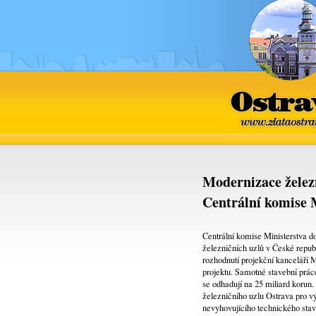
Ostrava
www.zlataostra
Modernizace želez
Centrální komise
Centrální komise Ministerstva d
železničních uzlů v České repub
rozhodnutí projekční kancelá
projektu. Samotné stavební prác
se odhadují na 25 miliard korun
železničního uzlu Ostrava pro v
nevyhovujícího technického stavu 