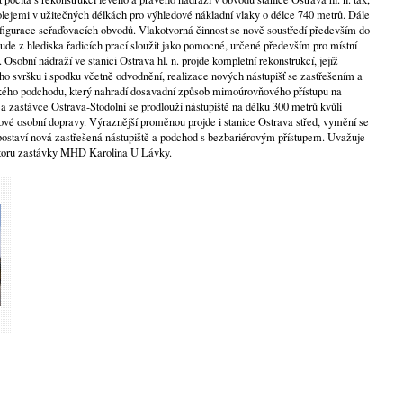
lejemi v užitečných délkách pro výhledové nákladní vlaky o délce 740 metrů. Dále
igurace seřaďovacích obvodů. Vlakotvorná činnost se nově soustředí především do
ude z hlediska řadicích prací sloužit jako pomocné, určené především pro místní
. Osobní nádraží ve stanici Ostrava hl. n. projde kompletní rekonstrukcí, jejíž
ho svršku i spodku včetně odvodnění, realizace nových nástupišť se zastřešením a
okého podchodu, který nahradí dosavadní způsob mimoúrovňového přístupu na
Na zastávce Ostrava-Stodolní se prodlouží nástupiště na délku 300 metrů kvůli
vé osobní dopravy. Výraznější proměnou projde i stanice Ostrava střed, vymění se
 postaví nová zastřešená nástupiště a podchod s bezbariérovým přístupem. Uvažuje
ostoru zastávky MHD Karolina U Lávky.