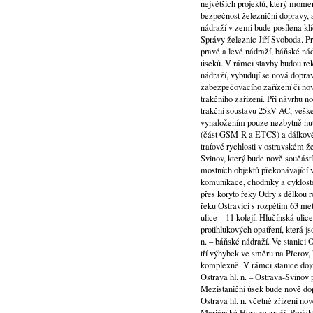
největších projektů, který mome
bezpečnost železniční dopravy, a
nádraží v zemi bude posílena klí
Správy železnic Jiří Svoboda. Pr
pravé a levé nádraží, báňské nád
úseků. V rámci stavby budou rek
nádraží, vybudují se nová doprav
zabezpečovacího zařízení či nov
trakčního zařízení. Při návrhu 
trakční soustavu 25kV AC, veške
vynaložením pouze nezbytně nut
(část GSM-R a ETCS) a dálkové 
traťové rychlosti v ostravském ž
Svinov, který bude nově součástí
mostních objektů překonávající vo
komunikace, chodníky a cykloste
přes koryto řeky Odry s délkou 
řeku Ostravici s rozpětím 63 me
ulice – 11 kolejí, Hlučínská uli
protihlukových opatření, která j
n. – báňské nádraží. Ve stanici
tří výhybek ve směru na Přerov
komplexně. V rámci stanice dojd
Ostrava hl. n. – Ostrava-Svinov
Mezistaniční úsek bude nově dopl
Ostrava hl. n. včetně zřízení 
Mariánské Hory se zruší. Projekt