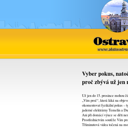
Ostrava
www.zlataostra
Vyber pokus, natoč
proč zbývá už jen 
Už jen do 15. prosince mohou žác
„Vím proč“, která láká na objevo
okomentovat fyzikální pokus – ty
jaderné elektrárny Temelín a Du
Ani při domácí výuce se děti ne
Prostřednictvím soutěže Vím pro
Tříminutová videa točená na mob