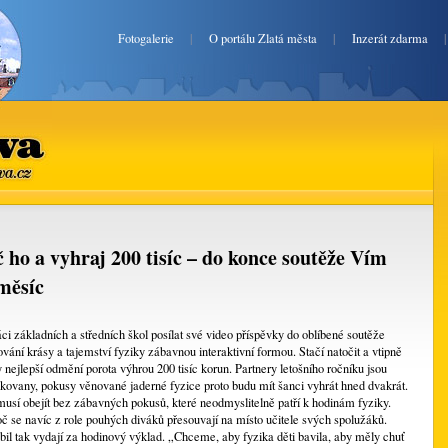
Fotogalerie
|
O portálu Zlatá města
|
Inzerát zdarma
va.cz
 ho a vyhraj 200 tisíc – do konce soutěže Vím
měsíc
i základních a středních škol posílat své video příspěvky do oblíbené soutěže
vání krásy a tajemství fyziky zábavnou interaktivní formou. Stačí natočit a vtipně
 nejlepší odmění porota výhrou 200 tisíc korun. Partnery letošního ročníku jsou
kovany, pokusy věnované jaderné fyzice proto budu mít šanci vyhrát hned dvakrát.
musí obejít bez zábavných pokusů, které neodmyslitelně patří k hodinám fyziky.
č se navíc z role pouhých diváků přesouvají na místo učitele svých spolužáků.
il tak vydají za hodinový výklad. „Chceme, aby fyzika děti bavila, aby měly chuť