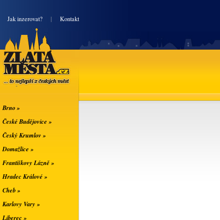
|
Jak inzerovat?
|
Kontakt
Zlatá města
... to nejlepší z
českých měst
Brno »
České Budějovice »
Český Krumlov »
Domažlice »
Františkovy Lázně »
Hradec Králové »
Cheb »
Karlovy Vary »
Liberec »