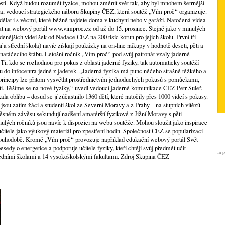
osti. Když budou rozumět fyzice, mohou změnit svět tak, aby byl mnohem šetrnější
ca, vedoucí strategického náboru Skupiny ČEZ, která soutěž „Vím proč“ organizuje.
dělat i s věcmi, které běžně najdete doma v kuchyni nebo v garáži. Natočená videa
at na webový portál www.vimproc.cz od až do 15. prosince. Stejně jako v minulých
enějších videí šek od Nadace ČEZ na 200 tisíc korun pro jejich školu. První tři
 a střední škola) navíc získají poukázky na on-line nákupy v hodnotě deseti, pěti a
a natáčecího štábu. Letošní ročník „Vím proč“ pod svůj patronát vzaly jaderné
i, kdo se rozhodnou pro pokus z oblasti jaderné fyziky, tak automaticky soutěží
du do infocentra jedné z jaderek. „Jaderná fyzika má punc něčeho strašně těžkého a
 principy lze přitom vysvětlit prostřednictvím jednoduchých pokusů s pomůckami,
i. Těšíme se na nové fyziky,“ uvedl vedoucí jaderné komunikace ČEZ Petr Šuleř.
la oblibu – dosud se jí zúčastnilo 1360 dětí, které natočily přes 1000 videí s pokusy.
jsou zatím žáci a studenti škol ze Severní Moravy a z Prahy – na stupních vítězů
těsném závěsu sekundují nadšení amatérští fyzikové z Jižní Moravy s pěti
lých ročníků jsou navíc k dispozici na webu soutěže. Mohou sloužit jako inspirace
 učitele jako výukový materiál pro zpestření hodin. Společnost ČEZ se popularizaci
ouhodobě. Kromě „Vím proč“ provozuje například edukační webový portál Svět
besedy o energetice a podporuje učitele fyziky, kteří chtějí svůj předmět učit
In-p
ředními školami a 14 vysokoškolskými fakultami. Zdroj Skupina ČEZ