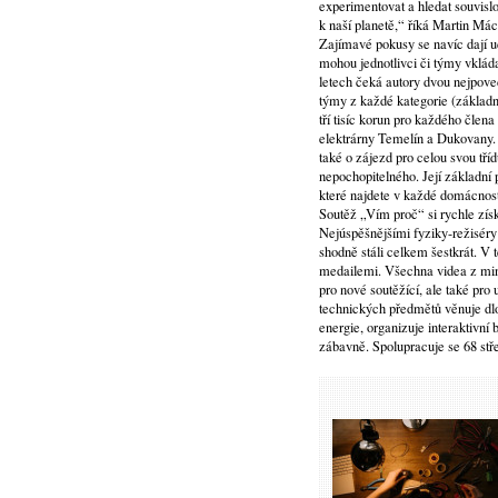
experimentovat a hledat souvisl
k naší planetě,“ říká Martin Má
Zajímavé pokusy se navíc dají u
mohou jednotlivci či týmy vklád
letech čeká autory dvou nejpoved
týmy z každé kategorie (základní
tří tisíc korun pro každého člen
elektrárny Temelín a Dukovany. T
také o zájezd pro celou svou tří
nepochopitelného. Její základní
které najdete v každé domácnost
Soutěž „Vím proč“ si rychle získa
Nejúspěšnějšími fyziky-režiséry 
shodně stáli celkem šestkrát. V 
medailemi. Všechna videa z minu
pro nové soutěžící, ale také pro
technických předmětů věnuje dl
energie, organizuje interaktivní 
zábavně. Spolupracuje se 68 st