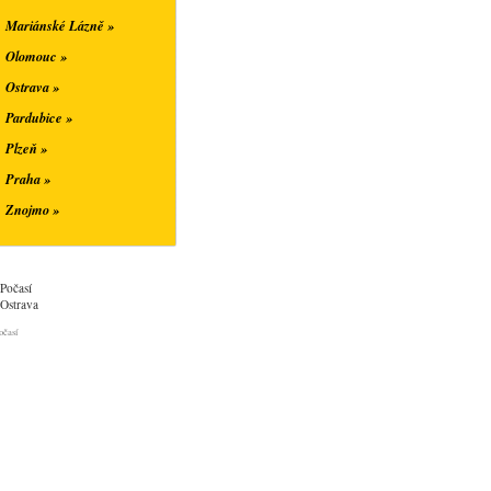
Mariánské Lázně »
Olomouc »
Ostrava »
Pardubice »
Plzeň »
Praha »
Znojmo »
Počasí
Ostrava
očasí