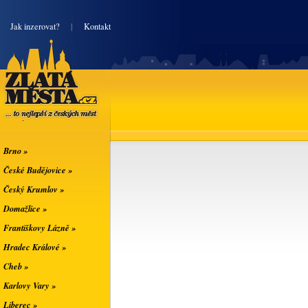
|
Jak inzerovat?
|
Kontakt
Zlatá města
... to nejlepší z
českých měst
Brno »
České Budějovice »
Český Krumlov »
Domažlice »
Františkovy Lázně »
Hradec Králové »
Cheb »
Karlovy Vary »
Liberec »