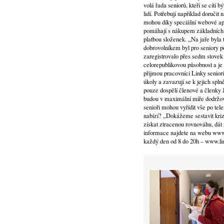
volá řada seniorů, kteří se cít
lidí. Potřebují například doruči
mohou díky speciální webové apl
pomáhají s nákupem základních p
platbou složenek. „Na jaře byla 
dobrovolníkem byl pro seniory 
zaregistrovalo přes sedm stov
celorepublikovou působnost a je
přijmou pracovníci Linky seniorů
úkoly a zavazují se k jejich sp
pouze dospělí členové a členky J
budou v maximální míře dodržov
senioři mohou vyřídit vše po te
nabízí? „Dokážeme sestavit kriz
získat ztracenou rovnováhu, dát 
informace najdete na webu www.
každý den od 8 do 20h – www.li