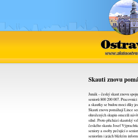
Ostrava
www.zlataostra
Skauti znovu pomáh
Junák – český skaut znovu spojuj
seniorů 800 200 007. Pracovníci 
a skautky se budou moci díky je
Skauti znovu pomáhají Lince seni
ohrožených skupin omezili návšt
silně. Proto přichází skautský v
českého skauta Josef Výprachtic
seniory a osoby pečující o seni
seniorům i jejich blízkým inform