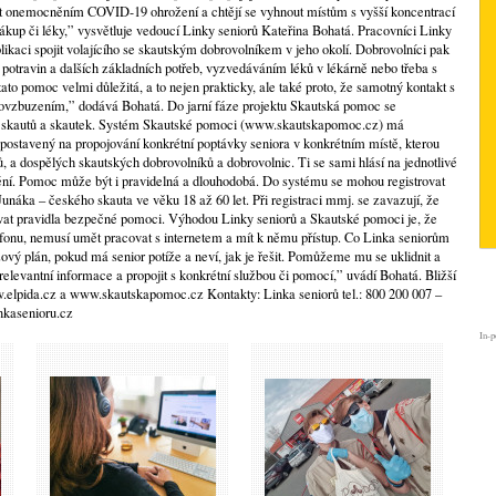
í být onemocněním COVID-19 ohrožení a chtějí se vyhnout místům s vyšší koncentrací
t nákup či léky,” vysvětluje vedoucí Linky seniorů Kateřina Bohatá. Pracovníci Linky
ikaci spojit volajícího se skautským dobrovolníkem v jeho okolí. Dobrovolníci pak
otravin a dalších základních potřeb, vyzvedáváním léků v lékárně nebo třeba s
tato pomoc velmi důležitá, a to nejen prakticky, ale také proto, že samotný kontakt s
povzbuzením,” dodává Bohatá. Do jarní fáze projektu Skautská pomoc se
ek skautů a skautek. Systém Skautské pomoci (www.skautskapomoc.cz) má
 postavený na propojování konkrétní poptávky seniora v konkrétním místě, kterou
, a dospělých skautských dobrovolníků a dobrovolnic. Ti se sami hlásí na jednotlivé
lnění. Pomoc může být i pravidelná a dlouhodobá. Do systému se mohou registrovat
unáka – českého skauta ve věku 18 až 60 let. Při registraci mmj. se zavazují, že
at pravidla bezpečné pomoci. Výhodou Linky seniorů a Skautské pomoci je, že
lefonu, nemusí umět pracovat s internetem a mít k němu přístup. Co Linka seniorům
ový plán, pokud má senior potíže a neví, jak je řešit. Pomůžeme mu se uklidnit a
relevantní informace a propojit s konkrétní službou či pomocí,” uvádí Bohatá. Bližší
elpida.cz a www.skautskapomoc.cz Kontakty: Linka seniorů tel.: 800 200 007 –
nkasenioru.cz
In-p