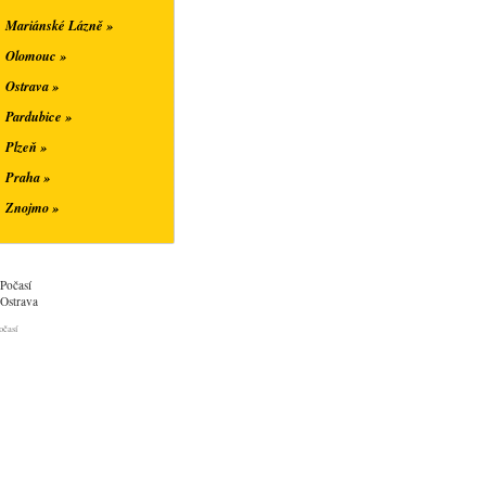
Mariánské Lázně »
Olomouc »
Ostrava »
Pardubice »
Plzeň »
Praha »
Znojmo »
Počasí
Ostrava
očasí