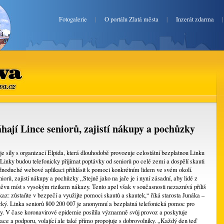
Fotogalerie
|
O portálu Zlatá města
|
Inzerát zdarma
va.cz
ají Lince seniorů, zajistí nákupy a pochůzky
e síly s organizací Elpida, která dlouhodobě provozuje celostátní bezplatnou Linku
Linky budou telefonicky přijímat poptávky od seniorů po celé zemi a dospělí skauti
dnoduché webové aplikaci přihlásit k pomoci konkrétním lidem ve svém okolí.
orů, zajistí nákupy a pochůzky „Stejně jako na jaře je i nyní zásadní, aby lidé z
ěvu míst s vysokým rizikem nákazy. Tento apel však v současnosti nezaznívá příliš
zkaz: zůstaňte v bezpečí a využijte pomoci skautů a skautek,“ říká starosta Junáka –
ký. Linka seniorů 800 200 007 je anonymní a bezplatná telefonická pomoc pro
ory. V čase koronavirové epidemie posílila významně svůj provoz a poskytuje
ace a podporu, volající ale také přímo propojuje s dobrovolníky. „Každý den teď